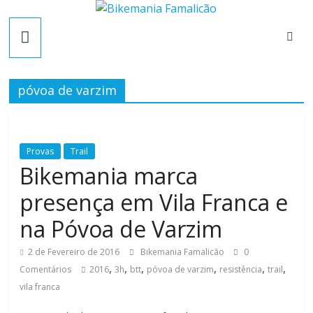
Skip
B
to
content
i
póvoa de varzim
k
e
Provas
Trail
Bikemania marca
m
presença em Vila Franca e
a
na Póvoa de Varzim
n
2 de Fevereiro de 2016
Bikemania Famalicão
0
,
,
,
,
,
,
Comentários
2016
3h
btt
póvoa de varzim
resistência
trail
vila franca
i