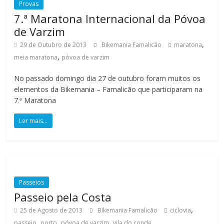
Provas
ó
7.ª Maratona Internacional da Póvoa
m
de Varzim
e
,
t
29 de Outubro de 2013
Bikemania Famalicão
maratona
,
r
meia maratona
póvoa de varzim
o
No passado domingo dia 27 de outubro foram muitos os
s
elementos da Bikemania – Famalicão que participaram na
,
7.ª Maratona
m
o
Ler mais...
n
t
a
n
h
Passeios
a
Passeio pela Costa
s
,
25 de Agosto de 2013
Bikemania Famalicão
ciclovia
d
,
,
,
passeio
porto
póvoa de varzim
vila do conde