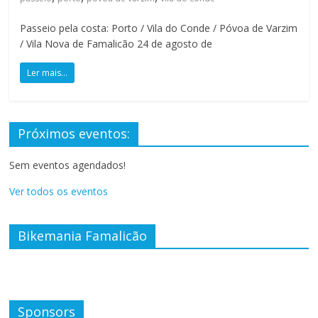
e
s
Passeio pela costa: Porto / Vila do Conde / Póvoa de Varzim
o
/ Vila Nova de Famalicão 24 de agosto de
r
r
Ler mais...
i
s
o
Próximos eventos:
s
Sem eventos agendados!
Ver todos os eventos
Bikemania Famalicão
Sponsors