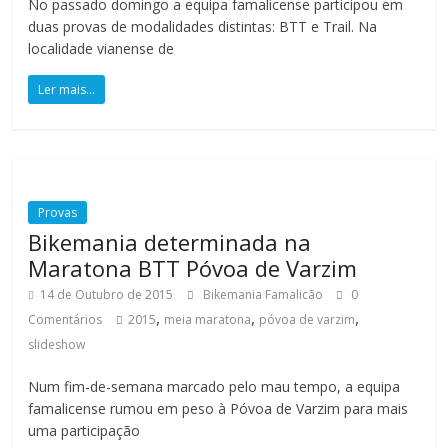
No passado domingo a equipa famalicense participou em
a
duas provas de modalidades distintas: BTT e Trail. Na
localidade vianense de
F
Ler mais...
a
m
Provas
Bikemania determinada na
a
Maratona BTT Póvoa de Varzim
14 de Outubro de 2015
Bikemania Famalicão
0
l
,
,
,
Comentários
2015
meia maratona
póvoa de varzim
slideshow
i
Num fim-de-semana marcado pelo mau tempo, a equipa
c
famalicense rumou em peso à Póvoa de Varzim para mais
uma participação