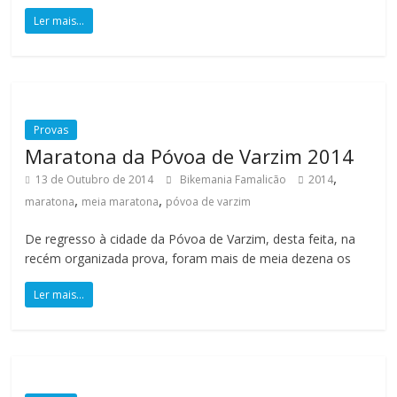
ã
Ler mais...
o
m
Provas
i
Maratona da Póvoa de Varzim 2014
l
,
h
13 de Outubro de 2014
Bikemania Famalicão
2014
a
,
,
maratona
meia maratona
póvoa de varzim
r
De regresso à cidade da Póvoa de Varzim, desta feita, na
e
recém organizada prova, foram mais de meia dezena os
s
d
Ler mais...
e
q
u
i
l