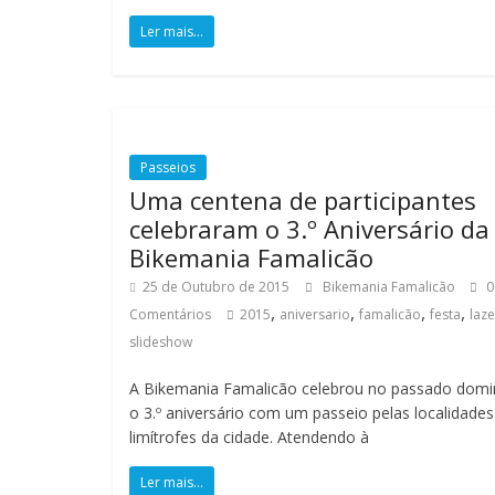
c
Ler mais...
ã
o
Passeios
Uma centena de participantes
m
celebraram o 3.º Aniversário da
i
Bikemania Famalicão
l
25 de Outubro de 2015
Bikemania Famalicão
0
h
,
,
,
,
Comentários
2015
aniversario
famalicão
festa
laze
a
slideshow
r
e
A Bikemania Famalicão celebrou no passado dom
s
o 3.º aniversário com um passeio pelas localidades
d
limítrofes da cidade. Atendendo à
e
q
Ler mais...