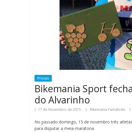
i
a
F
a
m
Provas
Bikemania Sport fecha
a
do Alvarinho
l
17 de Novembro de 2015
Bikemania Famalicão
No passado domingo, 15 de novembro três atletas
i
para disputar a meia-maratona