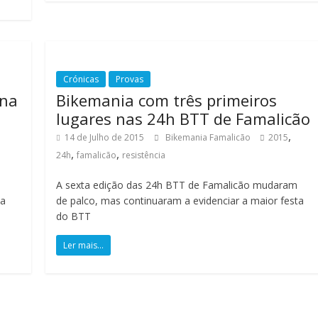
Crónicas
Provas
 na
Bikemania com três primeiros
lugares nas 24h BTT de Famalicão
,
14 de Julho de 2015
Bikemania Famalicão
2015
,
,
24h
famalicão
resistência
A sexta edição das 24h BTT de Famalicão mudaram
na
de palco, mas continuaram a evidenciar a maior festa
do BTT
Ler mais...