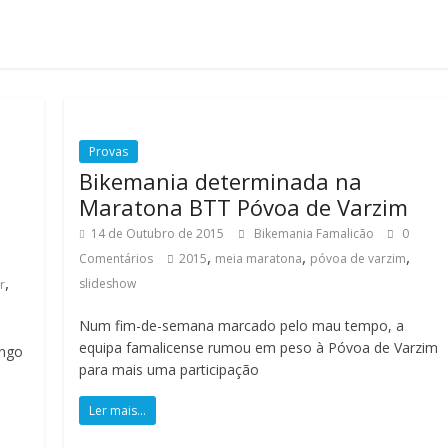
Provas
Bikemania determinada na
Maratona BTT Póvoa de Varzim
14 de Outubro de 2015
Bikemania Famalicão
0
,
,
,
Comentários
2015
meia maratona
póvoa de varzim
,
slideshow
r
Num fim-de-semana marcado pelo mau tempo, a
equipa famalicense rumou em peso à Póvoa de Varzim
ingo
para mais uma participação
Ler mais...