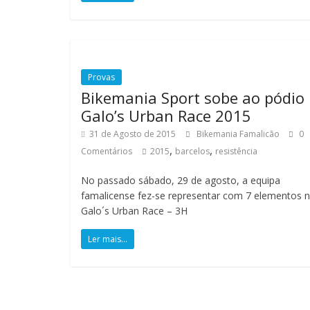
u
i
l
ó
m
Provas
e
Bikemania Sport sobe ao pódio
t
Galo’s Urban Race 2015
r
31 de Agosto de 2015
Bikemania Famalicão
0
o
,
,
Comentários
2015
barcelos
resistência
s
,
No passado sábado, 29 de agosto, a equipa
m
famalicense fez-se representar com 7 elementos 
o
Galo´s Urban Race – 3H
n
t
Ler mais...
a
n
h
a