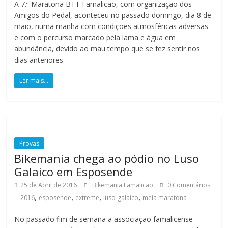
A 7.ª Maratona BTT Famalicão, com organização dos
ó
Amigos do Pedal, aconteceu no passado domingo, dia 8 de
m
maio, numa manhã com condições atmosféricas adversas
e
e com o percurso marcado pela lama e água em
t
abundância, devido ao mau tempo que se fez sentir nos
r
dias anteriores.
o
Ler mais...
s
,
m
o
n
t
Provas
a
Bikemania chega ao pódio no Luso
n
Galaico em Esposende
h
25 de Abril de 2016
Bikemania Famalicão
0 Comentários
a
,
,
,
,
2016
esposende
extreme
luso-galaico
meia maratona
s
d
No passado fim de semana a associação famalicense