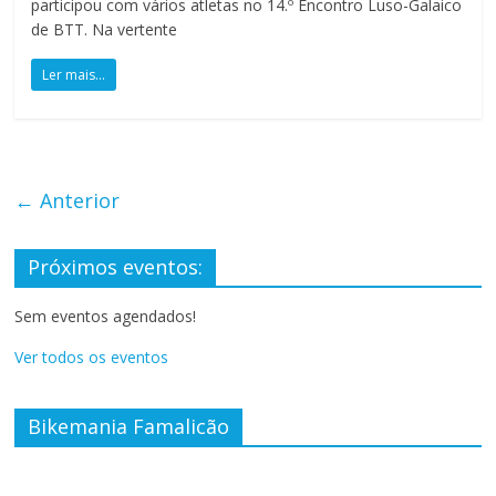
e
participou com vários atletas no 14.º Encontro Luso-Galaico
s
de BTT. Na vertente
o
Ler mais...
r
r
i
s
o
← Anterior
s
Próximos eventos:
Sem eventos agendados!
Ver todos os eventos
Bikemania Famalicão