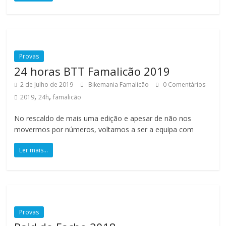
a
F
Provas
a
24 horas BTT Famalicão 2019
2 de Julho de 2019
Bikemania Famalicão
0 Comentários
m
,
,
2019
24h
famalicão
No rescaldo de mais uma edição e apesar de não nos
a
movermos por números, voltamos a ser a equipa com
l
Ler mais...
i
c
Provas