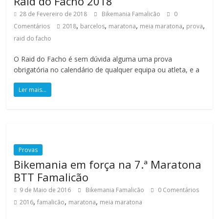
Raid do Facho 2018
ã
28 de Fevereiro de 2018
Bikemania Famalicão
0
,
,
,
,
,
Comentários
2018
barcelos
maratona
meia maratona
prova
o
raid do facho
O Raid do Facho é sem dúvida alguma uma prova
m
obrigatória no calendário de qualquer equipa ou atleta, e a
i
l
Ler mais...
h
a
r
e
s
Provas
d
Bikemania em força na 7.ª Maratona
e
BTT Famalicão
q
9 de Maio de 2016
Bikemania Famalicão
0 Comentários
u
,
,
,
2016
famalicão
maratona
meia maratona
i
l