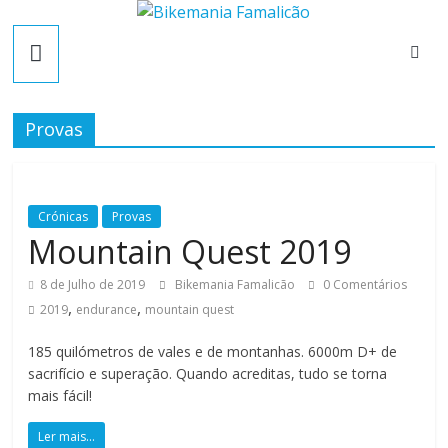
Skip
B
to
content
i
Provas
k
e
Crónicas
Provas
Mountain Quest 2019
m
8 de Julho de 2019
Bikemania Famalicão
0 Comentários
a
,
,
2019
endurance
mountain quest
185 quilómetros de vales e de montanhas. 6000m D+ de
n
sacrifício e superação. Quando acreditas, tudo se torna
mais fácil!
i
Ler mais...