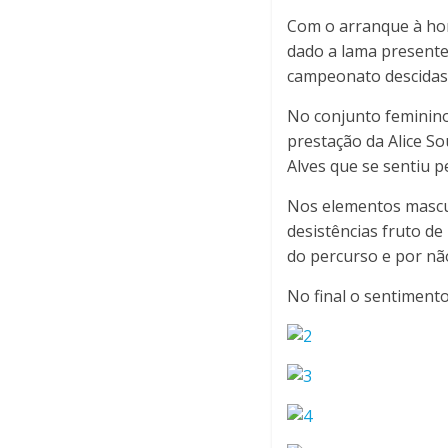
i
Com o arranque à hor
dado a lama presente
a
campeonato descidas v
F
No conjunto feminino
prestação da Alice So
a
Alves que se sentiu 
Nos elementos mascul
m
desistências fruto d
do percurso e por nã
a
No final o sentimento
l
i