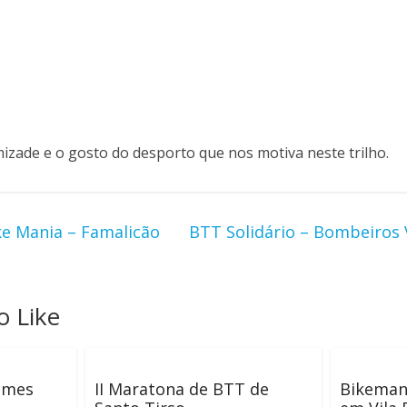
mizade e o gosto do desporto que nos motiva neste trilho.
ike Mania – Famalicão
BTT Solidário – Bombeiros 
o Like
umes
II Maratona de BTT de
Bikeman