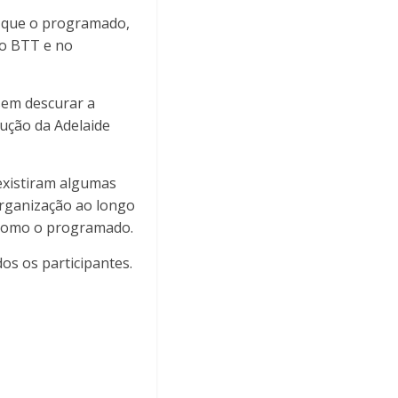
o que o programado,
do BTT e no
sem descurar a
lução da Adelaide
existiram algumas
organização ao longo
l como o programado.
os os participantes.