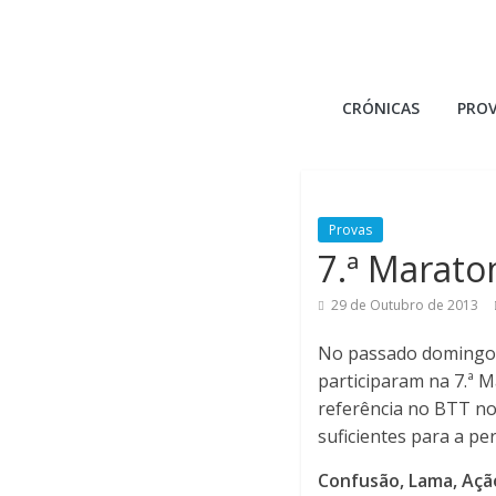
Skip
to
content
B
CRÓNICAS
PRO
i
k
Provas
e
7.ª Marato
29 de Outubro de 2013
m
No passado domingo 
a
participaram na 7.ª 
referência no BTT no
n
suficientes para a pe
Confusão, Lama, Açã