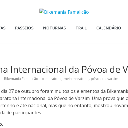
VAS
PASSEIOS
NOTURNAS
TRAIL
CALENDÁRIO
na Internacional da Póvoa de 
,
,
Bikemania Famalicão
maratona
meia maratona
póvoa de varzim
dia 27 de outubro foram muitos os elementos da Bikemania
Maratona Internacional da Póvoa de Varzim. Uma prova que 
rtenho e até nacional, mas que no entanto, mostrou nova
rda de participantes.
o.