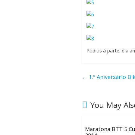
c
ã
o
m
Pódios à parte, é a a
i
l
h
←
1.º Aniversário B
a
r
e
s
You May Als
d
e
q
u
Maratona BTT 5 C