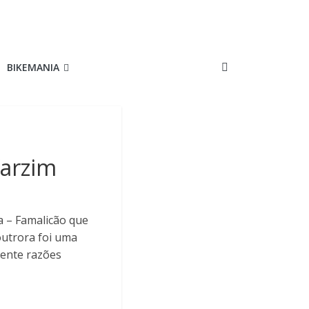
BIKEMANIA
Varzim
 – Famalicão que
outrora foi uma
mente razões