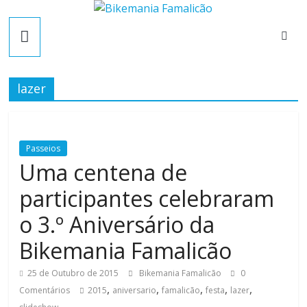
Skip
B
to
content
i
lazer
k
e
Passeios
Uma centena de
m
participantes celebraram
a
o 3.º Aniversário da
Bikemania Famalicão
n
25 de Outubro de 2015
Bikemania Famalicão
0
i
,
,
,
,
,
Comentários
2015
aniversario
famalicão
festa
lazer