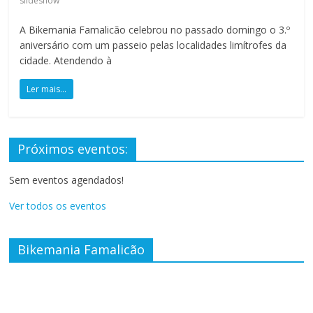
slideshow
a
A Bikemania Famalicão celebrou no passado domingo o 3.º
aniversário com um passeio pelas localidades limítrofes da
F
cidade. Atendendo à
Ler mais...
a
m
Próximos eventos:
a
Sem eventos agendados!
Ver todos os eventos
l
i
Bikemania Famalicão
c