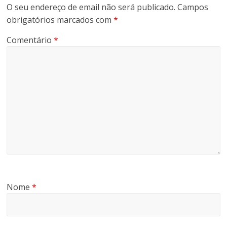
O seu endereço de email não será publicado.
Campos
ó
obrigatórios marcados com
*
m
e
Comentário
*
t
r
o
s
,
m
o
n
t
a
n
h
Nome
*
a
s
d