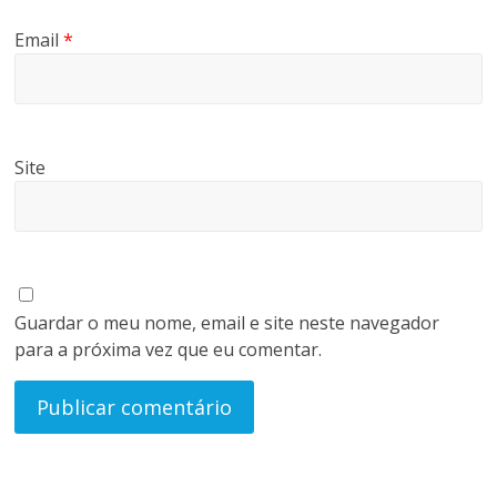
e
s
Email
*
o
r
r
i
s
Site
o
s
Guardar o meu nome, email e site neste navegador
para a próxima vez que eu comentar.