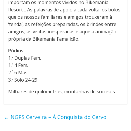
importam os momentos vividos no Bikemania
a
Resort… As palavras de apoio a cada volta, os bolos
que os nossos familiares e amigos trouxeram à
F
‘tenda’, as refeições preparadas, os brindes entre
amigos, as visitas inesperadas e aquela animação
a
própria da Bikemania Famalicão.
Pódios:
m
1.º Duplas Fem.
1.º 4 Fem.
a
2.º 6 Masc.
3.º Solo 24-29
l
Milhares de quilómetros, montanhas de sorrisos…
i
←
NGPS Cerveira – À Conquista do Cervo
c