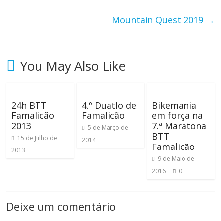
ã
Mountain Quest 2019
→
o
You May Also Like
m
i
l
h
24h BTT
4.º Duatlo de
Bikemania
a
Famalicão
Famalicão
em força na
r
2013
7.ª Maratona
5 de Março de
e
BTT
15 de Julho de
2014
Famalicão
s
2013
d
9 de Maio de
e
2016
0
q
u
Deixe um comentário
i
l