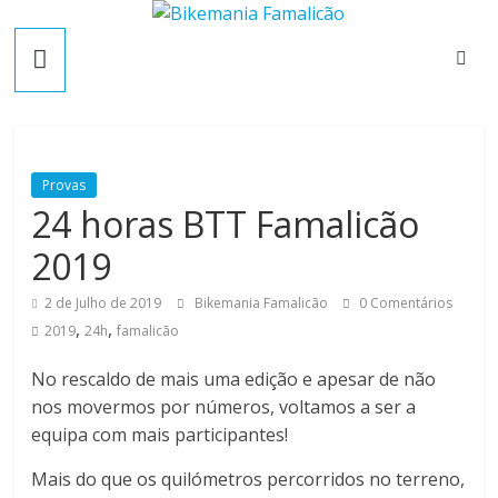
Skip
B
to
content
i
k
Provas
24 horas BTT Famalicão
e
2019
m
2 de Julho de 2019
Bikemania Famalicão
0 Comentários
,
,
2019
24h
famalicão
a
No rescaldo de mais uma edição e apesar de não
n
nos movermos por números, voltamos a ser a
equipa com mais participantes!
i
Mais do que os quilómetros percorridos no terreno,