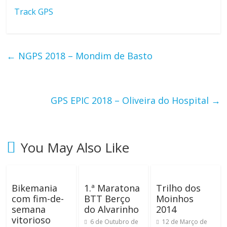
ó
Track GPS
m
e
t
←
NGPS 2018 – Mondim de Basto
r
o
s
,
GPS EPIC 2018 – Oliveira do Hospital
→
m
o
n
t
You May Also Like
a
n
h
Bikemania
1.ª Maratona
Trilho dos
a
com fim-de-
BTT Berço
Moinhos
s
semana
do Alvarinho
2014
d
vitorioso
6 de Outubro de
12 de Março de