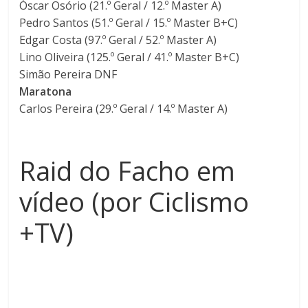
Óscar Osório (21.º Geral / 12.º Master A)
ã
Pedro Santos (51.º Geral / 15.º Master B+C)
Edgar Costa (97.º Geral / 52.º Master A)
o
Lino Oliveira (125.º Geral / 41.º Master B+C)
Simão Pereira DNF
m
Maratona
i
Carlos Pereira (29.º Geral / 14.º Master A)
l
h
a
Raid do Facho em
r
e
vídeo (por Ciclismo
s
d
+TV)
e
q
u
i
l