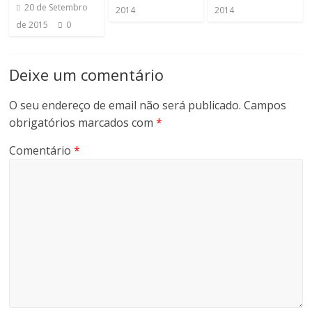
e
20 de Setembro
2014
2014
s
de 2015
0
o
r
r
Deixe um comentário
i
s
O seu endereço de email não será publicado.
Campos
o
obrigatórios marcados com
*
s
Comentário
*