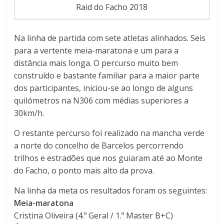
Raid do Facho 2018
a
Na linha de partida com sete atletas alinhados. Seis
F
para a vertente meia-maratona e um para a
distância mais longa. O percurso muito bem
a
construído e bastante familiar para a maior parte
dos participantes, iniciou-se ao longo de alguns
m
quilómetros na N306 com médias superiores a
30km/h.
a
O restante percurso foi realizado na mancha verde
a norte do concelho de Barcelos percorrendo
l
trilhos e estradões que nos guiaram até ao Monte
do Facho, o ponto mais alto da prova.
i
Na linha da meta os resultados foram os seguintes:
Meia-maratona
c
Cristina Oliveira (4.º Geral / 1.º Master B+C)