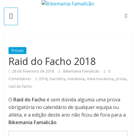
Skip
B
to
content
i
k
Provas
Raid do Facho 2018
e
28 de Fevereiro de 2018
Bikemania Famalicão
0
m
,
,
,
,
,
Comentários
2018
barcelos
maratona
meia maratona
prova
raid do facho
a
O
Raid do Facho
é sem dúvida alguma uma prova
obrigatória no calendário de qualquer equipa ou
n
atleta, e a edição deste ano não ficou de fora para a
Bikemania Famalicão
.
i