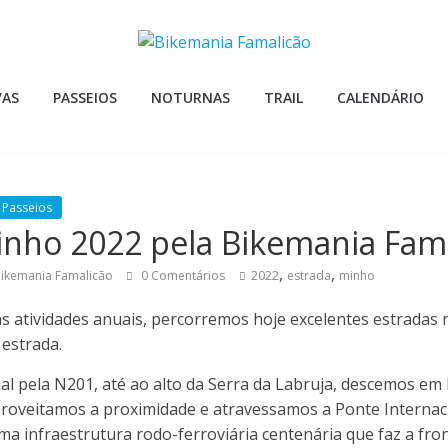
VAS
PASSEIOS
NOTURNAS
TRAIL
CALENDÁRIO
Passeios
inho 2022 pela Bikemania Fam
,
,
ikemania Famalicão
0 Comentários
2022
estrada
minho
s atividades anuais, percorremos hoje excelentes estradas 
 estrada.
ial pela N201, até ao alto da Serra da Labruja, descemos em
proveitamos a proximidade e atravessamos a Ponte Internac
a infraestrutura rodo-ferroviária centenária que faz a fro