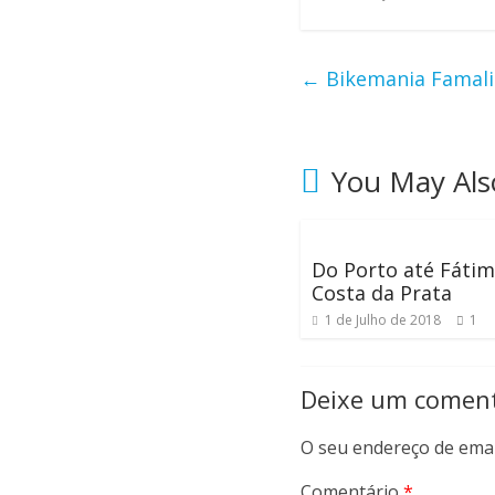
i
l
ó
←
Bikemania Famalic
m
e
t
r
You May Als
o
s
,
m
Do Porto até Fátim
o
Costa da Prata
n
1 de Julho de 2018
1
t
a
Deixe um coment
n
h
O seu endereço de emai
a
s
Comentário
*