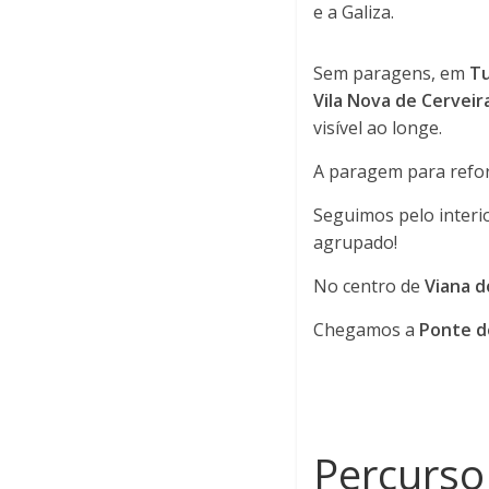
i
e a Galiza.
a
Sem paragens, em
Tu
Vila Nova de Cerveir
F
visível ao longe.
A paragem para refor
a
Seguimos pelo interio
m
agrupado!
No centro de
Viana d
a
Chegamos a
Ponte d
l
i
Percurso