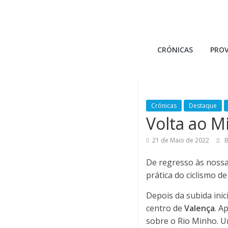
Skip
to
content
B
CRÓNICAS
PRO
i
k
Crónicas
Destaque
e
Volta ao M
21 de Maio de 2022
B
m
De regresso às nossa
a
prática do ciclismo de
Depois da subida inic
n
centro de
Valença
. A
sobre o Rio Minho. Um