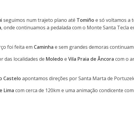
i
seguimos num trajeto plano até
Tomiño
e só voltamos a t
a
, onde continuamos a pedalada com o Monte Santa Tecla 
ço foi feita em
Caminha
e sem grandes demoras continuamo
r das localidades de
Moledo
e
Vila Praia de Âncora
com o a
o Castelo
apontamos direções por Santa Marta de Portuzelo 
e Lima
com cerca de 120km e uma animação condicente com 