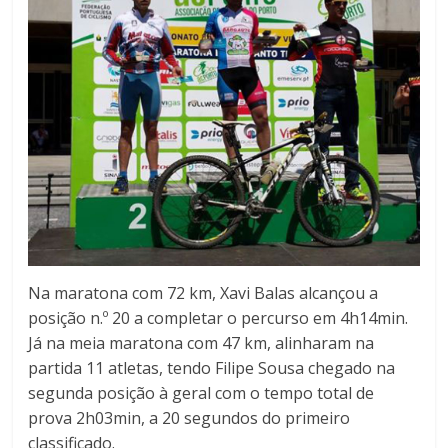
c
ã
o
m
i
l
h
a
r
Na maratona com 72 km, Xavi Balas alcançou a
e
posição n.º 20 a completar o percurso em 4h14min.
s
Já na meia maratona com 47 km, alinharam na
d
partida 11 atletas, tendo Filipe Sousa chegado na
e
segunda posição à geral com o tempo total de
q
prova 2h03min, a 20 segundos do primeiro
u
classificado.