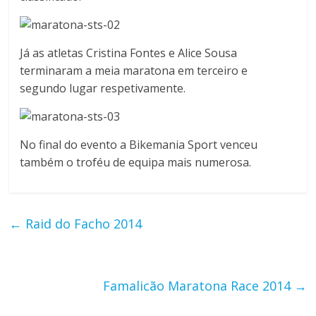
i
l
ó
Já as atletas Cristina Fontes e Alice Sousa
m
terminaram a meia maratona em terceiro e
e
segundo lugar respetivamente.
t
r
o
s
No final do evento a Bikemania Sport venceu
,
também o troféu de equipa mais numerosa.
m
o
n
←
Raid do Facho 2014
t
a
n
h
Famalicão Maratona Race 2014
→
a
s