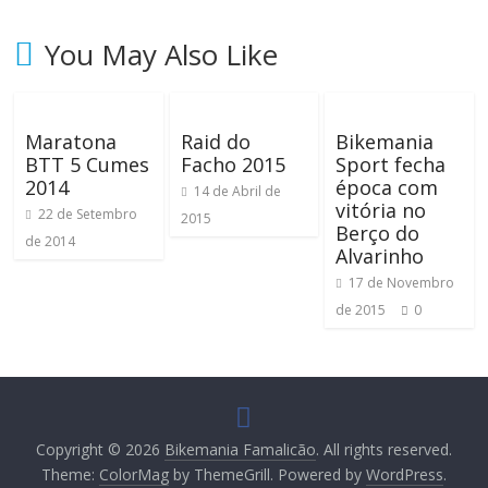
d
e
You May Also Like
s
o
r
Maratona
Raid do
Bikemania
r
BTT 5 Cumes
Facho 2015
Sport fecha
i
2014
época com
14 de Abril de
s
vitória no
22 de Setembro
2015
o
Berço do
de 2014
s
Alvarinho
17 de Novembro
de 2015
0
Copyright © 2026
Bikemania Famalicão
. All rights reserved.
Theme:
ColorMag
by ThemeGrill. Powered by
WordPress
.