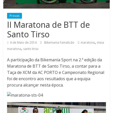
i
a
Provas
II Maratona de BTT de
F
Santo Tirso
,
a
6 de Maio de 2014
Bikemania Famalicão
maratona
meia
,
maratona
santo tirso
m
A participação da Bikemania Sport na 2.ª edição da
Maratona de BTT de Santo Tirso, a contar para a
a
Taça de XCM da AC PORTO e Campeonato Regional
foi de encontro aos resultados que a equipa
l
procura alcançar nesta época.
i