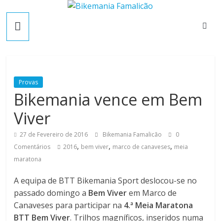
Skip
B
to
content
i
k
Provas
Bikemania vence em Bem
e
Viver
m
27 de Fevereiro de 2016
Bikemania Famalicão
0
,
,
,
Comentários
2016
bem viver
marco de canaveses
meia
a
maratona
n
A equipa de BTT Bikemania Sport deslocou-se no
passado domingo a
Bem Viver
em Marco de
i
Canaveses para participar na
4.ª Meia Maratona
BTT Bem Viver
. Trilhos magníficos, inseridos numa