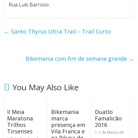
ã
Rua Luís Barroso.
o
←
Santo Thyrso Ultra Trail – Trail Curto
m
i
l
Bikemania com fim de semana grande
→
h
a
r
e
You May Also Like
s
d
e
II Meia
Bikemania
Duatlo
q
Maratona
marca
Famalicão
u
Trilhos
presença em
2016
i
Tirsenses
Vila Franca e
7 de Março de
l
na Póvoa de