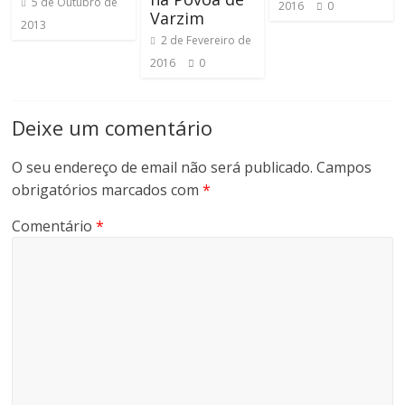
5 de Outubro de
2016
0
ó
Varzim
2013
m
2 de Fevereiro de
e
2016
0
t
r
Deixe um comentário
o
s
O seu endereço de email não será publicado.
Campos
,
m
obrigatórios marcados com
*
o
Comentário
*
n
t
a
n
h
a
s
d