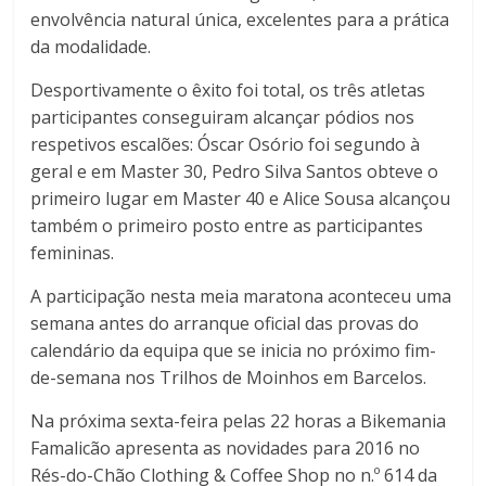
envolvência natural única, excelentes para a prática
a
da modalidade.
F
Desportivamente o êxito foi total, os três atletas
participantes conseguiram alcançar pódios nos
a
respetivos escalões: Óscar Osório foi segundo à
geral e em Master 30, Pedro Silva Santos obteve o
primeiro lugar em Master 40 e Alice Sousa alcançou
m
também o primeiro posto entre as participantes
femininas.
a
A participação nesta meia maratona aconteceu uma
l
semana antes do arranque oficial das provas do
calendário da equipa que se inicia no próximo fim-
de-semana nos Trilhos de Moinhos em Barcelos.
i
Na próxima sexta-feira pelas 22 horas a Bikemania
c
Famalicão apresenta as novidades para 2016 no
Rés-do-Chão Clothing & Coffee Shop no n.º 614 da